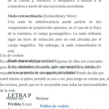
de la corona y, entonces, o desaparece o retorna a la
cromosfera a través de una trayectoria ascendente.
Onda extraordinaria
(Extraordinary Wave)
Una onda de radiofrecuencia puede partirse en dos
componentes de polarización opuestos, en el caso de la física
de la ionósfera, el campo geomagnético. La onda ordinaria
sigue las leyes de refracción pero no está afectada por el
campo magnético. Sin embargo, la onda extraordinaria lo
está.
Uso de cookies
Óvalo Auroral
(Auroral Oval)
En nuestro sitio se utilizan cookies. Algunas de ellas son esenciales
Zona alrededor de cada polo geomagnético donde las
para su funcionamiento, mientras que otras sirven de ayuda para
auroras se producen con mayor probabilidad.
mejorar la experiencia de navegación del usuario. Puede decidir por
usted mismo si quiere permitir su uso o no, pero tenga en cuenta que, si
las rechaza, puede que no le sea posible usar todas las funcionalidades
de la web.
LETRA P
Permitir uso
Rechazar
Pérdida
(Loss)
Política de cookies