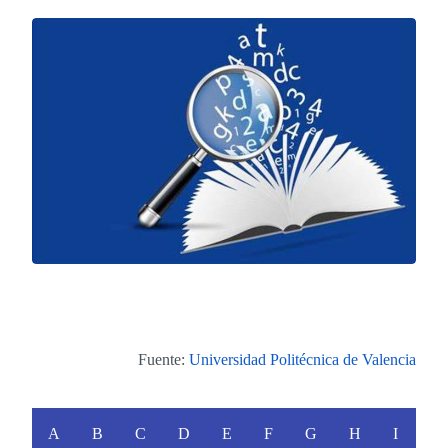
Fuente:
Universidad Politécnica de Valencia
A
B
C
D
E
F
G
H
I