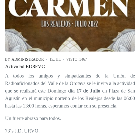
BY
ADMINISTRADOR
15.JUL
VISTO: 3467
Actividad ED8FVC
A todos los amigos y simpatizantes de la Unión de
Radioaficionados del Valle de la Orotava se le invita a la actividad
que se realizará este Domingo
día 17 de Julio
en Plaza de San
Agustín en el municipio norteño de los Realejos desde las 06:00
hasta las 13:00 horas, esperamos contar con su presencia.
Un fuerte abrazo para todos.
73´s J.D. URVO.