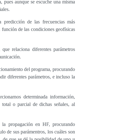
ta, pues aunque se escuche una misma
ales.
a predicción de las frecuencias más
función de las condiciones geofísicas
 que relaciona diferentes parámetros
municación.
cionamiento del programa, procurando
adir diferentes parámetros, e incluso la
rcionarnos determinada información,
otal o parcial de dichas señales, al
e la propagación en HF, procurando
ulo de sus parámentros, los cuáles son
, de que se dé la posibilidad de uno u