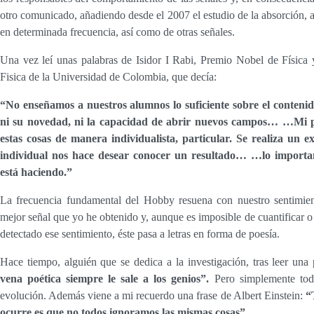
otro comunicado, añadiendo desde el 2007 el estudio de la absorción, a
en determinada frecuencia, así como de otras señales.
Una vez leí unas palabras de Isidor I Rabi, Premio Nobel de Física 
Fisica de la Universidad de Colombia, que decía:
“
No enseñamos a nuestros alumnos lo suficiente sobre el contenido
ni su novedad, ni la capacidad de abrir nuevos campos… …Mi p
estas cosas de manera individualista, particular. Se realiza un
individual nos hace desear conocer un resultado… …lo importan
está haciendo.”
La frecuencia fundamental del Hobby resuena con nuestro sentimiento
mejor señal que yo he obtenido y, aunque es imposible de cuantificar o
detectado ese sentimiento, éste pasa a letras en forma de poesía.
Hace tiempo, alguién que se dedica a la investigación, tras leer una
vena poética siempre le sale a los genios”.
Pero simplemente tod
evolución. Además viene a mi recuerdo una frase de Albert Einstein:
“
ocurre es que no todos ignoramos las mismas cosas”.