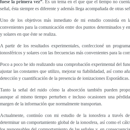
fuese la primera vez”
. Es un tema en el que que el tiempo no cuen
señal, ésta siempre es diferente y además llega acompañada de otras señ
Uno de los objetivos más inmediato de mi estudio consistía en l
convenientes para la comunicación entre dos puntos determinados y en 
y solares en que éste se realiza.
A partir de los resultados experimentales, confeccioné un programa
ionosféricos y solares con las frecuencias más convenientes para la co
Poco a poco he ido realizando una comprobación experimental del fun
ajustar las constantes que utilizo, mejorar su fiabilidadad, así como añ
detección y cuantificación de la presencia de ionizaciones Esporádicas.
Tanto la señal del ruido cómo la absorción también pueden propo
aunque al mismo tiempo perturben e incluso ocasionen una pérdida t
margen de la información que normalmente transportan.
Actualmente, continúo con mi estudio de la ionosfera a través d
determinar un comportamiento global de la ionosfera, así como el cálc
los responsables del comportamiento de las señales y, en consecuencia