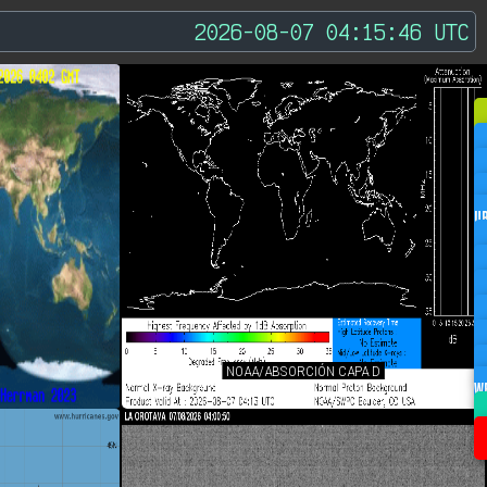
2026-08-07 04:15:46 UTC
U
NOAA/ABSORCIÓN CAPA D
W